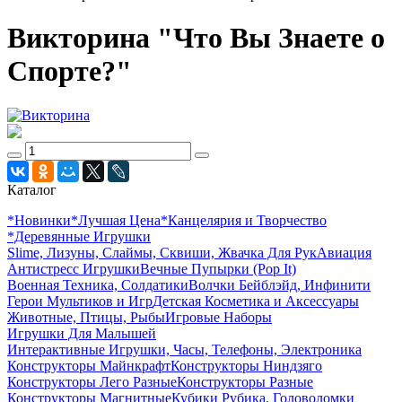
Викторина "Что Вы Знаете о
Спорте?"
Каталог
*Новинки
*Лучшая Цена
*Канцелярия и Творчество
*Деревянные Игрушки
Slime, Лизуны, Слаймы, Сквиши, Жвачка Для Рук
Авиация
Антистресс Игрушки
Вечные Пупырки (Pop It)
Военная Техника, Солдатики
Волчки Бейблэйд, Инфинити
Герои Мультиков и Игр
Детcкая Косметика и Аксессуары
Животные, Птицы, Рыбы
Игровые Наборы
Игрушки Для Малышей
Интерактивные Игрушки, Часы, Телефоны, Электроника
Конструкторы Майнкрафт
Конструкторы Ниндзяго
Конструкторы Лего Разные
Конструкторы Разные
Конструкторы Магнитные
Кубики Рубика, Головоломки