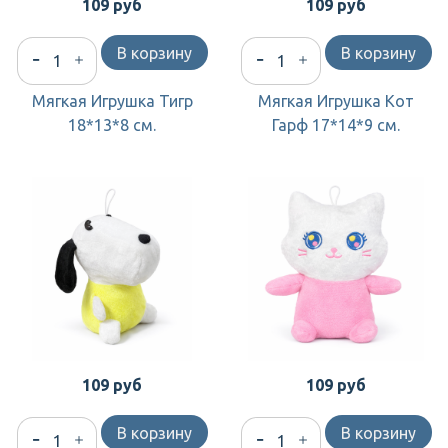
109 руб
109 руб
В корзину
В корзину
Мягкая Игрушка Тигр
Мягкая Игрушка Кот
18*13*8 см.
Гарф 17*14*9 см.
109 руб
109 руб
В корзину
В корзину