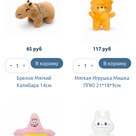
65 руб
117 руб
В корзину
В корзину
Брелок Мягкий
Мягкая Игрушка Мишка
Капибара 14см
ППЮ 21*18*9см