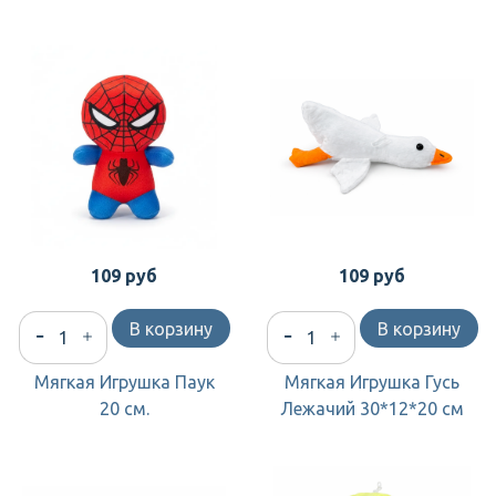
109 руб
109 руб
В корзину
В корзину
Мягкая Игрушка Паук
Мягкая Игрушка Гусь
20 см.
Лежачий 30*12*20 см