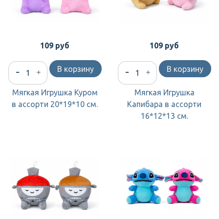
109 руб
109 руб
В корзину
В корзину
Мягкая Игрушка Куром
Мягкая Игрушка
в ассорти 20*19*10 см.
Капибара в ассорти
16*12*13 см.