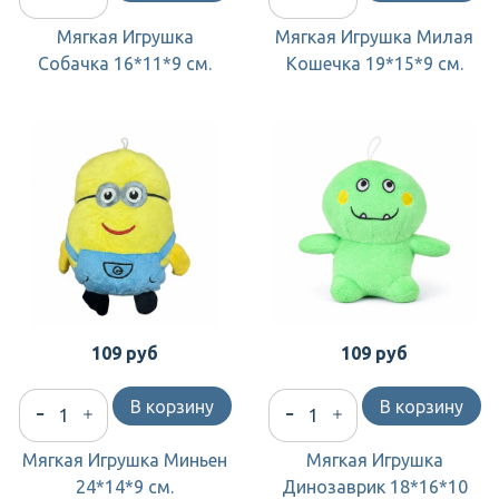
Мягкая Игрушка
Мягкая Игрушка Милая
Собачка 16*11*9 см.
Кошечка 19*15*9 см.
109 руб
109 руб
В корзину
В корзину
Мягкая Игрушка Миньен
Мягкая Игрушка
24*14*9 см.
Динозаврик 18*16*10