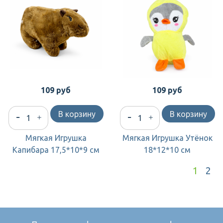
109 руб
109 руб
В корзину
В корзину
Мягкая Игрушка
Мягкая Игрушка Утёнок
Капибара 17,5*10*9 см
18*12*10 см
1
2