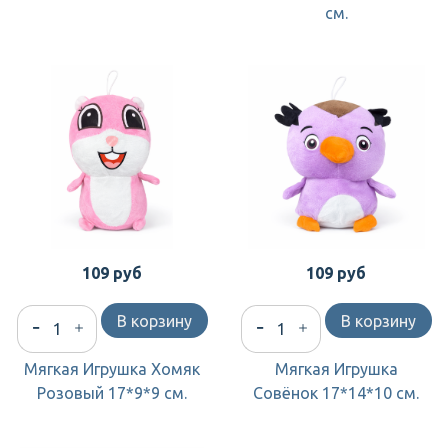
см.
109 руб
109 руб
В корзину
В корзину
Мягкая Игрушка Хомяк
Мягкая Игрушка
Розовый 17*9*9 см.
Совёнок 17*14*10 см.