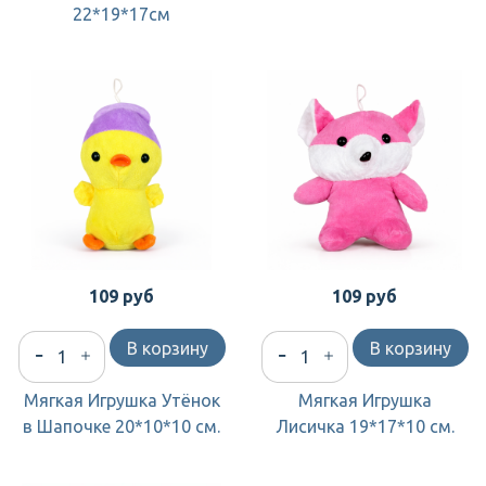
22*19*17см
109 руб
109 руб
В корзину
В корзину
Мягкая Игрушка Утёнок
Мягкая Игрушка
в Шапочке 20*10*10 см.
Лисичка 19*17*10 см.