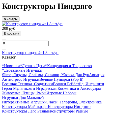
Конструкторы Ниндзяго
Фильтры
209 руб
В корзину
Конструктор ниндзя 4в1 8 шт/уп
Каталог
*Новинки
*Лучшая Цена
*Канцелярия и Творчество
*Деревянные Игрушки
Slime, Лизуны, Слаймы, Сквиши, Жвачка Для Рук
Авиация
Антистресс Игрушки
Вечные Пупырки (Pop It)
Военная Техника, Солдатики
Волчки Бейблэйд, Инфинити
Герои Мультиков и Игр
Детcкая Косметика и Аксессуары
Животные, Птицы, Рыбы
Игровые Наборы
Игрушки Для Малышей
Интерактивные Игрушки, Часы, Телефоны, Электроника
Конструкторы Майнкрафт
Конструкторы Ниндзяго
Конструкторы Лего Разные
Конструкторы Разные