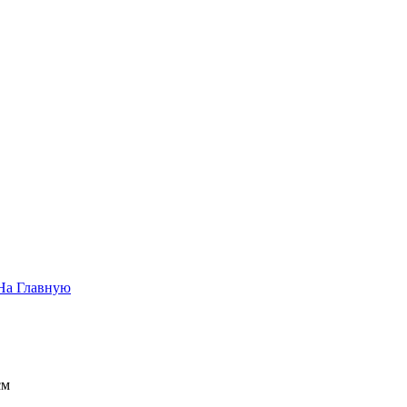
На Главную
см