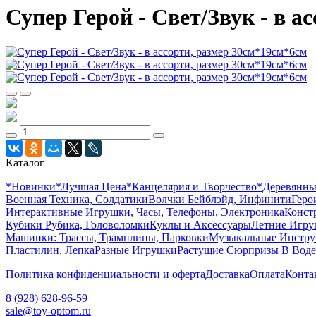
Супер Герой - Свет/Звук - в а
Каталог
*Новинки
*Лучшая Цена
*Канцелярия и Творчество
*Деревянн
Военная Техника, Солдатики
Волчки Бейблэйд, Инфинити
Геро
Интерактивные Игрушки, Часы, Телефоны, Электроника
Конст
Кубики Рубика, Головоломки
Куклы и Аксессуары
Летние Игр
Машинки: Трассы, Трамплины, Парковки
Музыкальные Инстр
Пластилин, Лепка
Разные Игрушки
Растущие Сюрпризы В Воде
Политика конфиденциальности и оферта
Доставка
Оплата
Конта
8 (928) 628-96-59
sale@toy-optom.ru