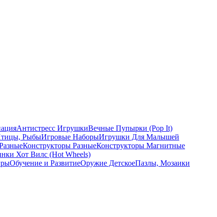
ация
Антистресс Игрушки
Вечные Пупырки (Pop It)
Птицы, Рыбы
Игровые Наборы
Игрушки Для Малышей
Разные
Конструкторы Разные
Конструкторы Магнитные
ки Хот Вилс (Hot Wheels)
гры
Обучение и Развитие
Оружие Детское
Пазлы, Мозаики