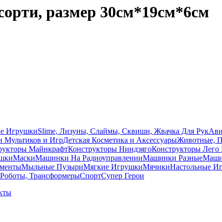
ссорти, размер 30см*19см*6см
ые Игрушки
Slime, Лизуны, Слаймы, Сквиши, Жвачка Для Рук
Ави
и Мультиков и Игр
Детcкая Косметика и Аксессуары
Животные, 
рукторы Майнкрафт
Конструкторы Ниндзяго
Конструкторы Лего 
ушки
Маски
Машинки На Радиоуправлении
Машинки Разные
Машин
ументы
Мыльные Пузыри
Мягкие Игрушки
Мячики
Настольные И
Роботы, Трансформеры
Спорт
Супер Герои
кты