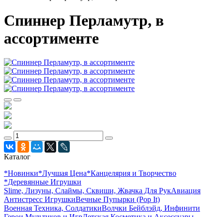
Спиннер Перламутр, в
ассортименте
Каталог
*Новинки
*Лучшая Цена
*Канцелярия и Творчество
*Деревянные Игрушки
Slime, Лизуны, Слаймы, Сквиши, Жвачка Для Рук
Авиация
Антистресс Игрушки
Вечные Пупырки (Pop It)
Военная Техника, Солдатики
Волчки Бейблэйд, Инфинити
Герои Мультиков и Игр
Детcкая Косметика и Аксессуары