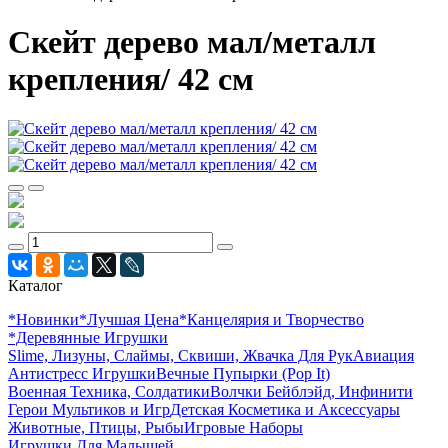
Скейт дерево мал/металл
крепления/ 42 см
Каталог
*Новинки
*Лучшая Цена
*Канцелярия и Творчество
*Деревянные Игрушки
Slime, Лизуны, Слаймы, Сквиши, Жвачка Для Рук
Авиация
Антистресс Игрушки
Вечные Пупырки (Pop It)
Военная Техника, Солдатики
Волчки Бейблэйд, Инфинити
Герои Мультиков и Игр
Детcкая Косметика и Аксессуары
Животные, Птицы, Рыбы
Игровые Наборы
Игрушки Для Малышей