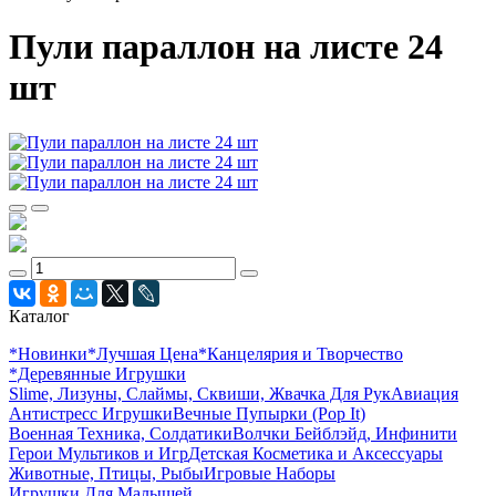
Пули параллон на листе 24
шт
Каталог
*Новинки
*Лучшая Цена
*Канцелярия и Творчество
*Деревянные Игрушки
Slime, Лизуны, Слаймы, Сквиши, Жвачка Для Рук
Авиация
Антистресс Игрушки
Вечные Пупырки (Pop It)
Военная Техника, Солдатики
Волчки Бейблэйд, Инфинити
Герои Мультиков и Игр
Детcкая Косметика и Аксессуары
Животные, Птицы, Рыбы
Игровые Наборы
Игрушки Для Малышей