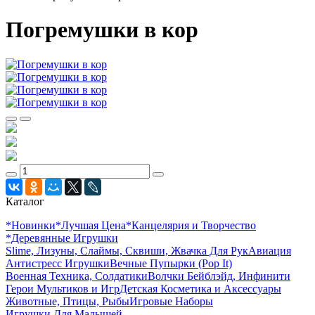
Погремушки в кор
Каталог
*Новинки
*Лучшая Цена
*Канцелярия и Творчество
*Деревянные Игрушки
Slime, Лизуны, Слаймы, Сквиши, Жвачка Для Рук
Авиация
Антистресс Игрушки
Вечные Пупырки (Pop It)
Военная Техника, Солдатики
Волчки Бейблэйд, Инфинити
Герои Мультиков и Игр
Детcкая Косметика и Аксессуары
Животные, Птицы, Рыбы
Игровые Наборы
Игрушки Для Малышей