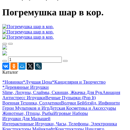
Погремушка шар в кор.
Каталог
*Новинки
*Лучшая Цена
*Канцелярия и Творчество
*Деревянные Игрушки
Slime, Лизуны, Слаймы, Сквиши, Жвачка Для Рук
Авиация
Антистресс Игрушки
Вечные Пупырки (Pop It)
Военная Техника, Солдатики
Волчки Бейблэйд, Инфинити
Герои Мультиков и Игр
Детcкая Косметика и Аксессуары
Животные, Птицы, Рыбы
Игровые Наборы
Игрушки Для Малышей
Интерактивные Игрушки, Часы, Телефоны, Электроника
Конструкторы Майнкрафт
Конструкторы Ниндзяго