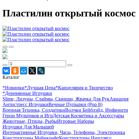
Пластилин открытый космос
Каталог
*Новинки
*Лучшая Цена
*Канцелярия и Творчество
*Деревянные Игрушки
Slime, Лизуны, Слаймы, Сквиши, Жвачка Для Рук
Авиация
Антистресс Игрушки
Вечные Пупырки (Pop It)
Военная Техника, Солдатики
Волчки Бейблэйд, Инфинити
Герои Мультиков и Игр
Детcкая Косметика и Аксессуары
Животные, Птицы, Рыбы
Игровые Наборы
Игрушки Для Малышей
Интерактивные Игрушки, Часы, Телефоны, Электроника
Конструкторы Майнкрафт
Конструкторы Ниндзяго