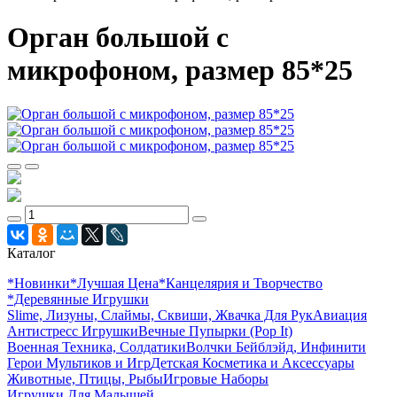
Орган большой с
микрофоном, размер 85*25
Каталог
*Новинки
*Лучшая Цена
*Канцелярия и Творчество
*Деревянные Игрушки
Slime, Лизуны, Слаймы, Сквиши, Жвачка Для Рук
Авиация
Антистресс Игрушки
Вечные Пупырки (Pop It)
Военная Техника, Солдатики
Волчки Бейблэйд, Инфинити
Герои Мультиков и Игр
Детcкая Косметика и Аксессуары
Животные, Птицы, Рыбы
Игровые Наборы
Игрушки Для Малышей