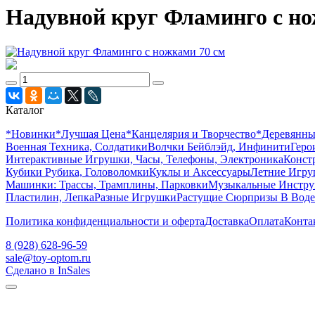
Надувной круг Фламинго с но
Каталог
*Новинки
*Лучшая Цена
*Канцелярия и Творчество
*Деревянн
Военная Техника, Солдатики
Волчки Бейблэйд, Инфинити
Геро
Интерактивные Игрушки, Часы, Телефоны, Электроника
Конст
Кубики Рубика, Головоломки
Куклы и Аксессуары
Летние Игр
Машинки: Трассы, Трамплины, Парковки
Музыкальные Инстр
Пластилин, Лепка
Разные Игрушки
Растущие Сюрпризы В Воде
Политика конфиденциальности и оферта
Доставка
Оплата
Конта
8 (928) 628-96-59
sale@toy-optom.ru
Сделано в InSales