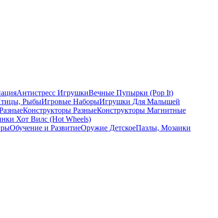
ация
Антистресс Игрушки
Вечные Пупырки (Pop It)
Птицы, Рыбы
Игровые Наборы
Игрушки Для Малышей
Разные
Конструкторы Разные
Конструкторы Магнитные
ки Хот Вилс (Hot Wheels)
гры
Обучение и Развитие
Оружие Детское
Пазлы, Мозаики