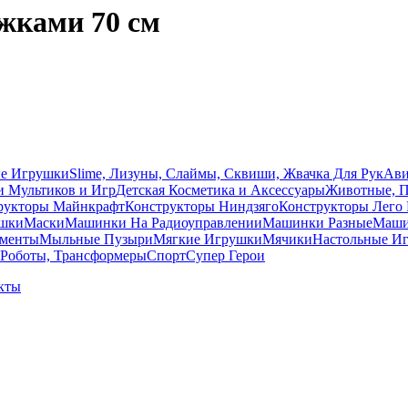
жками 70 см
ые Игрушки
Slime, Лизуны, Слаймы, Сквиши, Жвачка Для Рук
Ави
и Мультиков и Игр
Детcкая Косметика и Аксессуары
Животные, 
рукторы Майнкрафт
Конструкторы Ниндзяго
Конструкторы Лего 
ушки
Маски
Машинки На Радиоуправлении
Машинки Разные
Машин
ументы
Мыльные Пузыри
Мягкие Игрушки
Мячики
Настольные И
Роботы, Трансформеры
Спорт
Супер Герои
кты