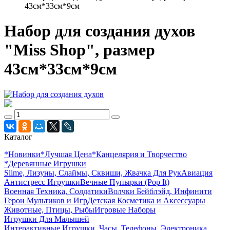
43см*33см*9см
Набор для создания духов
"Miss Shop", размер
43см*33см*9см
Каталог
*Новинки
*Лучшая Цена
*Канцелярия и Творчество
*Деревянные Игрушки
Slime, Лизуны, Слаймы, Сквиши, Жвачка Для Рук
Авиация
Антистресс Игрушки
Вечные Пупырки (Pop It)
Военная Техника, Солдатики
Волчки Бейблэйд, Инфинити
Герои Мультиков и Игр
Детcкая Косметика и Аксессуары
Животные, Птицы, Рыбы
Игровые Наборы
Игрушки Для Малышей
Интерактивные Игрушки, Часы, Телефоны, Электроника