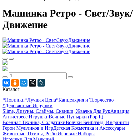
Машинка Ретро - Свет/Звук/
Движение
Каталог
*Новинки
*Лучшая Цена
*Канцелярия и Творчество
*Деревянные Игрушки
Slime, Лизуны, Слаймы, Сквиши, Жвачка Для Рук
Авиация
Антистресс Игрушки
Вечные Пупырки (Pop It)
Военная Техника, Солдатики
Волчки Бейблэйд, Инфинити
Герои Мультиков и Игр
Детcкая Косметика и Аксессуары
Животные, Птицы, Рыбы
Игровые Наборы
Игрушки Для Малышей