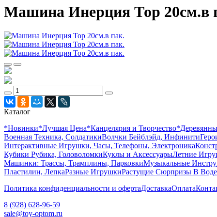
Машина Инерция Тор 20см.в 
Каталог
*Новинки
*Лучшая Цена
*Канцелярия и Творчество
*Деревянн
Военная Техника, Солдатики
Волчки Бейблэйд, Инфинити
Геро
Интерактивные Игрушки, Часы, Телефоны, Электроника
Конст
Кубики Рубика, Головоломки
Куклы и Аксессуары
Летние Игр
Машинки: Трассы, Трамплины, Парковки
Музыкальные Инстр
Пластилин, Лепка
Разные Игрушки
Растущие Сюрпризы В Воде
Политика конфиденциальности и оферта
Доставка
Оплата
Конта
8 (928) 628-96-59
sale@toy-optom.ru