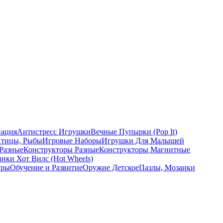
ация
Антистресс Игрушки
Вечные Пупырки (Pop It)
Птицы, Рыбы
Игровые Наборы
Игрушки Для Малышей
Разные
Конструкторы Разные
Конструкторы Магнитные
ки Хот Вилс (Hot Wheels)
гры
Обучение и Развитие
Оружие Детское
Пазлы, Мозаики