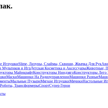
пак.
ые Игрушки
Slime, Лизуны, Слаймы, Сквиши, Жвачка Для Рук
Ави
и Мультиков и Игр
Детcкая Косметика и Аксессуары
Животные, 
рукторы Майнкрафт
Конструкторы Ниндзяго
Конструкторы Лего 
ушки
Маски
Машинки На Радиоуправлении
Машинки Разные
Машин
ументы
Мыльные Пузыри
Мягкие Игрушки
Мячики
Настольные И
Роботы, Трансформеры
Спорт
Супер Герои
кты