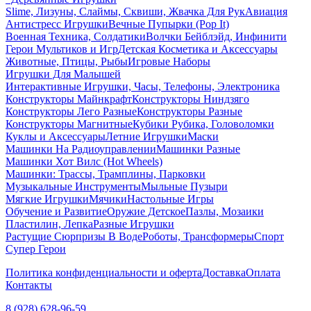
Slime, Лизуны, Слаймы, Сквиши, Жвачка Для Рук
Авиация
Антистресс Игрушки
Вечные Пупырки (Pop It)
Военная Техника, Солдатики
Волчки Бейблэйд, Инфинити
Герои Мультиков и Игр
Детcкая Косметика и Аксессуары
Животные, Птицы, Рыбы
Игровые Наборы
Игрушки Для Малышей
Интерактивные Игрушки, Часы, Телефоны, Электроника
Конструкторы Майнкрафт
Конструкторы Ниндзяго
Конструкторы Лего Разные
Конструкторы Разные
Конструкторы Магнитные
Кубики Рубика, Головоломки
Куклы и Аксессуары
Летние Игрушки
Маски
Машинки На Радиоуправлении
Машинки Разные
Машинки Хот Вилс (Hot Wheels)
Машинки: Трассы, Трамплины, Парковки
Музыкальные Инструменты
Мыльные Пузыри
Мягкие Игрушки
Мячики
Настольные Игры
Обучение и Развитие
Оружие Детское
Пазлы, Мозаики
Пластилин, Лепка
Разные Игрушки
Растущие Сюрпризы В Воде
Роботы, Трансформеры
Спорт
Супер Герои
Политика конфиденциальности и оферта
Доставка
Оплата
Контакты
8 (928) 628-96-59