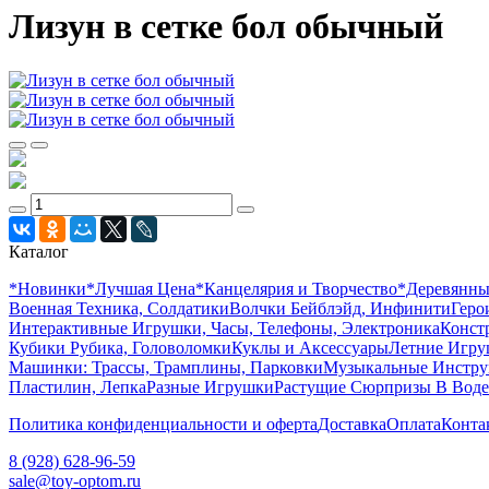
Лизун в сетке бол обычный
Каталог
*Новинки
*Лучшая Цена
*Канцелярия и Творчество
*Деревянн
Военная Техника, Солдатики
Волчки Бейблэйд, Инфинити
Геро
Интерактивные Игрушки, Часы, Телефоны, Электроника
Конст
Кубики Рубика, Головоломки
Куклы и Аксессуары
Летние Игр
Машинки: Трассы, Трамплины, Парковки
Музыкальные Инстр
Пластилин, Лепка
Разные Игрушки
Растущие Сюрпризы В Воде
Политика конфиденциальности и оферта
Доставка
Оплата
Конта
8 (928) 628-96-59
sale@toy-optom.ru