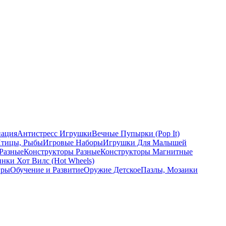
ация
Антистресс Игрушки
Вечные Пупырки (Pop It)
Птицы, Рыбы
Игровые Наборы
Игрушки Для Малышей
Разные
Конструкторы Разные
Конструкторы Магнитные
ки Хот Вилс (Hot Wheels)
гры
Обучение и Развитие
Оружие Детское
Пазлы, Мозаики