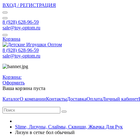
ВХОД / РЕГИСТРАЦИЯ
8 (928) 628-96-59
sale@toy-optom.ru
Корзина
8 (928) 628-96-59
sale@toy-optom.ru
Корзина:
Оформить
Ваша корзина пуста
Каталог
О компании
Контакты
Доставка
Оплата
Личный кабинет
Slime, Лизуны, Слаймы, Сквиши, Жвачка Для Рук
Лизун в сетке бол обычный