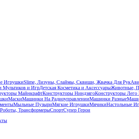
ые Игрушки
Slime, Лизуны, Слаймы, Сквиши, Жвачка Для Рук
Ави
и Мультиков и Игр
Детcкая Косметика и Аксессуары
Животные, 
рукторы Майнкрафт
Конструкторы Ниндзяго
Конструкторы Лего 
ушки
Маски
Машинки На Радиоуправлении
Машинки Разные
Машин
ументы
Мыльные Пузыри
Мягкие Игрушки
Мячики
Настольные И
Роботы, Трансформеры
Спорт
Супер Герои
кты