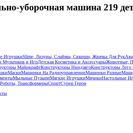
ьно-уборочная машина 219 де
ые Игрушки
Slime, Лизуны, Слаймы, Сквиши, Жвачка Для Рук
Ави
и Мультиков и Игр
Детcкая Косметика и Аксессуары
Животные, 
рукторы Майнкрафт
Конструкторы Ниндзяго
Конструкторы Лего 
ушки
Маски
Машинки На Радиоуправлении
Машинки Разные
Машин
ументы
Мыльные Пузыри
Мягкие Игрушки
Мячики
Настольные И
Роботы, Трансформеры
Спорт
Супер Герои
кты