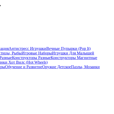
т
ация
Антистресс Игрушки
Вечные Пупырки (Pop It)
Птицы, Рыбы
Игровые Наборы
Игрушки Для Малышей
Разные
Конструкторы Разные
Конструкторы Магнитные
ки Хот Вилс (Hot Wheels)
гры
Обучение и Развитие
Оружие Детское
Пазлы, Мозаики