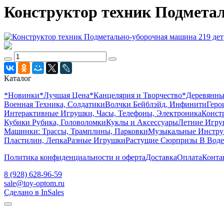
Конструктор техник Подметал
Каталог
*Новинки
*Лучшая Цена
*Канцелярия и Творчество
*Деревянн
Военная Техника, Солдатики
Волчки Бейблэйд, Инфинити
Геро
Интерактивные Игрушки, Часы, Телефоны, Электроника
Конст
Кубики Рубика, Головоломки
Куклы и Аксессуары
Летние Игр
Машинки: Трассы, Трамплины, Парковки
Музыкальные Инстр
Пластилин, Лепка
Разные Игрушки
Растущие Сюрпризы В Воде
Политика конфиденциальности и оферта
Доставка
Оплата
Конта
8 (928) 628-96-59
sale@toy-optom.ru
Сделано в InSales