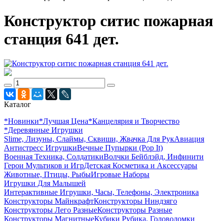
Конструктор ситис пожарная
станция 641 дет.
Каталог
*Новинки
*Лучшая Цена
*Канцелярия и Творчество
*Деревянные Игрушки
Slime, Лизуны, Слаймы, Сквиши, Жвачка Для Рук
Авиация
Антистресс Игрушки
Вечные Пупырки (Pop It)
Военная Техника, Солдатики
Волчки Бейблэйд, Инфинити
Герои Мультиков и Игр
Детcкая Косметика и Аксессуары
Животные, Птицы, Рыбы
Игровые Наборы
Игрушки Для Малышей
Интерактивные Игрушки, Часы, Телефоны, Электроника
Конструкторы Майнкрафт
Конструкторы Ниндзяго
Конструкторы Лего Разные
Конструкторы Разные
Конструкторы Магнитные
Кубики Рубика, Головоломки