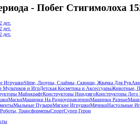
иода - Побег Стигимолоха 152
ые Игрушки
Slime, Лизуны, Слаймы, Сквиши, Жвачка Для Рук
Ави
и Мультиков и Игр
Детcкая Косметика и Аксессуары
Животные, 
рукторы Майнкрафт
Конструкторы Ниндзяго
Конструкторы Лего 
ушки
Маски
Машинки На Радиоуправлении
Машинки Разные
Машин
ументы
Мыльные Пузыри
Мягкие Игрушки
Мячики
Настольные И
Роботы, Трансформеры
Спорт
Супер Герои
кты