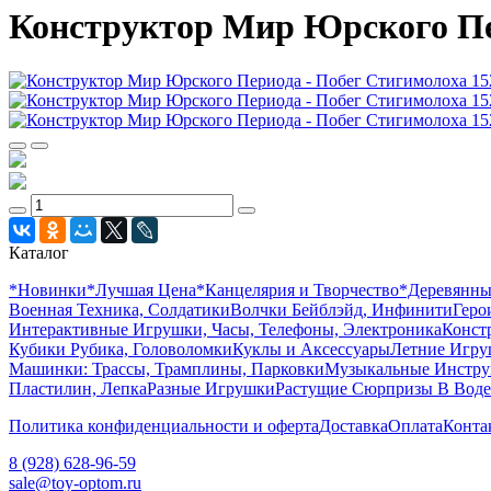
Конструктор Мир Юрского Пер
Каталог
*Новинки
*Лучшая Цена
*Канцелярия и Творчество
*Деревянн
Военная Техника, Солдатики
Волчки Бейблэйд, Инфинити
Геро
Интерактивные Игрушки, Часы, Телефоны, Электроника
Конст
Кубики Рубика, Головоломки
Куклы и Аксессуары
Летние Игр
Машинки: Трассы, Трамплины, Парковки
Музыкальные Инстр
Пластилин, Лепка
Разные Игрушки
Растущие Сюрпризы В Воде
Политика конфиденциальности и оферта
Доставка
Оплата
Конта
8 (928) 628-96-59
sale@toy-optom.ru