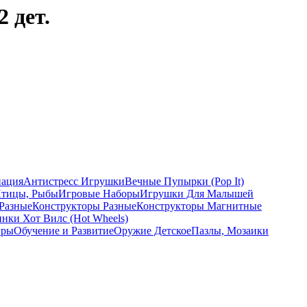
 дет.
ация
Антистресс Игрушки
Вечные Пупырки (Pop It)
Птицы, Рыбы
Игровые Наборы
Игрушки Для Малышей
Разные
Конструкторы Разные
Конструкторы Магнитные
ки Хот Вилс (Hot Wheels)
гры
Обучение и Развитие
Оружие Детское
Пазлы, Мозаики