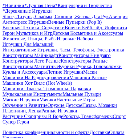
*Новинки
*Лучшая Цена
*Канцелярия и Творчество
*Деревянные Игрушки
Slime, Лизуны, Слаймы, Сквиши, Жвачка Для Рук
Авиация
Антистресс Игрушки
Вечные Пупырки (Pop It)
Военная Техника, Солдатики
Волчки Бейблэйд, Инфинити
Герои Мультиков и Игр
Детcкая Косметика и Аксессуары
Животные, Птицы, Рыбы
Игровые Наборы
Игрушки Для Малышей
Интерактивные Игрушки, Часы, Телефоны, Электроника
Конструкторы Майнкрафт
Конструкторы Ниндзяго
Конструкторы Лего Разные
Конструкторы Разные
Конструкторы Магнитные
Кубики Рубика, Головоломки
Куклы и Аксессуары
Летние Игрушки
Маски
Машинки На Радиоуправлении
Машинки Разные
Машинки Хот Вилс (Hot Wheels)
Машинки: Трассы, Трамплины, Парковки
Музыкальные Инструменты
Мыльные Пузыри
Мягкие Игрушки
Мячики
Настольные Игры
Обучение и Развитие
Оружие Детское
Пазлы, Мозаики
Пластилин, Лепка
Разные Игрушки
Растущие Сюрпризы В Воде
Роботы, Трансформеры
Спорт
Супер Герои
Политика конфиденциальности и оферта
Доставка
Оплата
Контакты