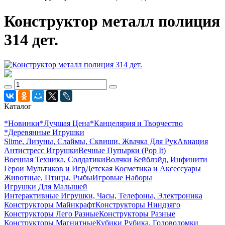
Конструктор металл полиция
314 дет.
Каталог
*Новинки
*Лучшая Цена
*Канцелярия и Творчество
*Деревянные Игрушки
Slime, Лизуны, Слаймы, Сквиши, Жвачка Для Рук
Авиация
Антистресс Игрушки
Вечные Пупырки (Pop It)
Военная Техника, Солдатики
Волчки Бейблэйд, Инфинити
Герои Мультиков и Игр
Детcкая Косметика и Аксессуары
Животные, Птицы, Рыбы
Игровые Наборы
Игрушки Для Малышей
Интерактивные Игрушки, Часы, Телефоны, Электроника
Конструкторы Майнкрафт
Конструкторы Ниндзяго
Конструкторы Лего Разные
Конструкторы Разные
Конструкторы Магнитные
Кубики Рубика, Головоломки