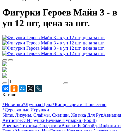
Фигурки Героев Майн 3 - в
уп 12 шт, цена за шт.
Каталог
*Новинки
*Лучшая Цена
*Канцелярия и Творчество
*Деревянные Игрушки
Slime, Лизуны, Слаймы, Сквиши, Жвачка Для Рук
Авиация
Антистресс Игрушки
Вечные Пупырки (Pop It)
Военная Техника, Солдатики
Волчки Бейблэйд, Инфинити
Герои Мультиков и Игр
Детcкая Косметика и Аксессуары