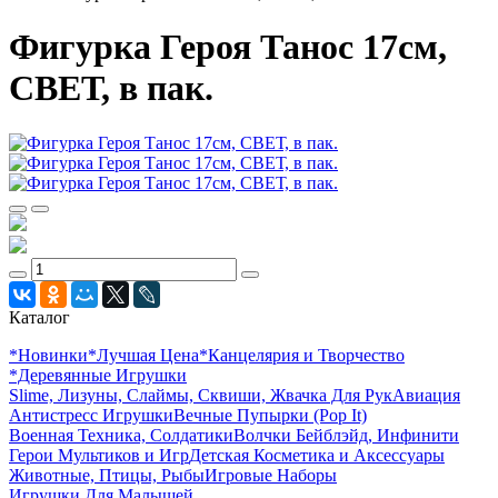
Фигурка Героя Танос 17см,
СВЕТ, в пак.
Каталог
*Новинки
*Лучшая Цена
*Канцелярия и Творчество
*Деревянные Игрушки
Slime, Лизуны, Слаймы, Сквиши, Жвачка Для Рук
Авиация
Антистресс Игрушки
Вечные Пупырки (Pop It)
Военная Техника, Солдатики
Волчки Бейблэйд, Инфинити
Герои Мультиков и Игр
Детcкая Косметика и Аксессуары
Животные, Птицы, Рыбы
Игровые Наборы
Игрушки Для Малышей