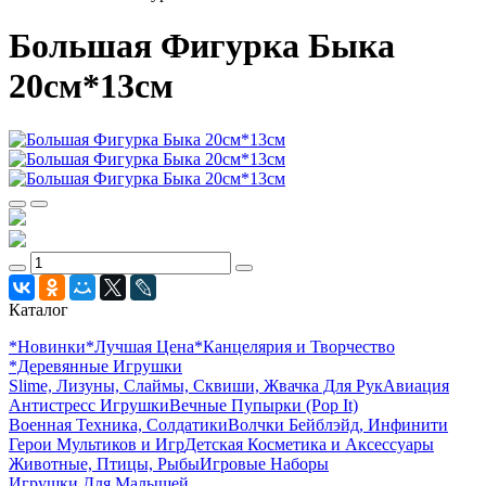
Большая Фигурка Быка
20см*13см
Каталог
*Новинки
*Лучшая Цена
*Канцелярия и Творчество
*Деревянные Игрушки
Slime, Лизуны, Слаймы, Сквиши, Жвачка Для Рук
Авиация
Антистресс Игрушки
Вечные Пупырки (Pop It)
Военная Техника, Солдатики
Волчки Бейблэйд, Инфинити
Герои Мультиков и Игр
Детcкая Косметика и Аксессуары
Животные, Птицы, Рыбы
Игровые Наборы
Игрушки Для Малышей