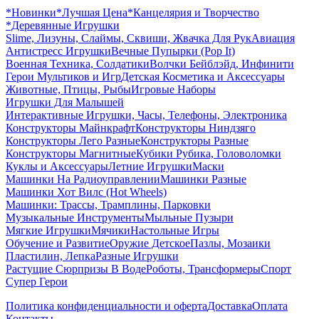
*Новинки
*Лучшая Цена
*Канцелярия и Творчество
*Деревянные Игрушки
Slime, Лизуны, Слаймы, Сквиши, Жвачка Для Рук
Авиация
Антистресс Игрушки
Вечные Пупырки (Pop It)
Военная Техника, Солдатики
Волчки Бейблэйд, Инфинити
Герои Мультиков и Игр
Детcкая Косметика и Аксессуары
Животные, Птицы, Рыбы
Игровые Наборы
Игрушки Для Малышей
Интерактивные Игрушки, Часы, Телефоны, Электроника
Конструкторы Майнкрафт
Конструкторы Ниндзяго
Конструкторы Лего Разные
Конструкторы Разные
Конструкторы Магнитные
Кубики Рубика, Головоломки
Куклы и Аксессуары
Летние Игрушки
Маски
Машинки На Радиоуправлении
Машинки Разные
Машинки Хот Вилс (Hot Wheels)
Машинки: Трассы, Трамплины, Парковки
Музыкальные Инструменты
Мыльные Пузыри
Мягкие Игрушки
Мячики
Настольные Игры
Обучение и Развитие
Оружие Детское
Пазлы, Мозаики
Пластилин, Лепка
Разные Игрушки
Растущие Сюрпризы В Воде
Роботы, Трансформеры
Спорт
Супер Герои
Политика конфиденциальности и оферта
Доставка
Оплата
Контакты