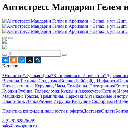
Антистресс Мандарин Гелем и 
Каталог
*Новинки
*Лучшая Цена
*Канцелярия и Творчество
*Деревянн
Военная Техника, Солдатики
Волчки Бейблэйд, Инфинити
Геро
Интерактивные Игрушки, Часы, Телефоны, Электроника
Конст
Кубики Рубика, Головоломки
Куклы и Аксессуары
Летние Игр
Машинки: Трассы, Трамплины, Парковки
Музыкальные Инстр
Пластилин, Лепка
Разные Игрушки
Растущие Сюрпризы В Воде
Политика конфиденциальности и оферта
Доставка
Оплата
Конта
8 (928) 628-96-59
sale@toy-optom.ru