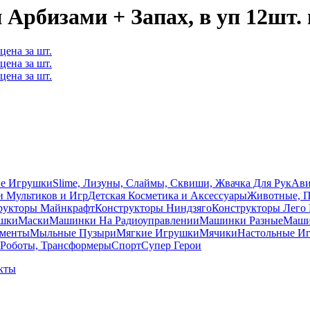
Арбизами + Запах, в уп 12шт. 
ые Игрушки
Slime, Лизуны, Слаймы, Сквиши, Жвачка Для Рук
Ави
и Мультиков и Игр
Детcкая Косметика и Аксессуары
Животные, 
рукторы Майнкрафт
Конструкторы Ниндзяго
Конструкторы Лего 
ушки
Маски
Машинки На Радиоуправлении
Машинки Разные
Машин
ументы
Мыльные Пузыри
Мягкие Игрушки
Мячики
Настольные И
Роботы, Трансформеры
Спорт
Супер Герои
кты