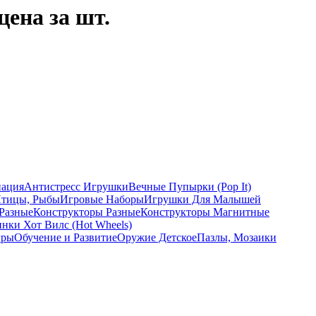
цена за шт.
ация
Антистресс Игрушки
Вечные Пупырки (Pop It)
Птицы, Рыбы
Игровые Наборы
Игрушки Для Малышей
Разные
Конструкторы Разные
Конструкторы Магнитные
ки Хот Вилс (Hot Wheels)
гры
Обучение и Развитие
Оружие Детское
Пазлы, Мозаики