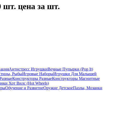
 шт. цена за шт.
ация
Антистресс Игрушки
Вечные Пупырки (Pop It)
Птицы, Рыбы
Игровые Наборы
Игрушки Для Малышей
Разные
Конструкторы Разные
Конструкторы Магнитные
ки Хот Вилс (Hot Wheels)
гры
Обучение и Развитие
Оружие Детское
Пазлы, Мозаики