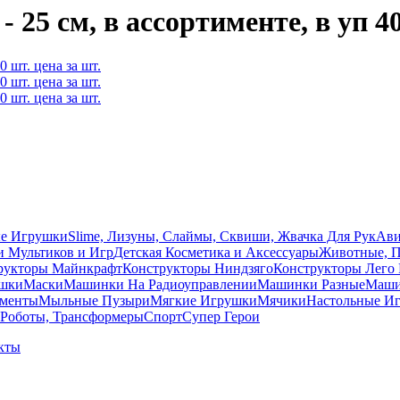
 25 см, в ассортименте, в уп 40
ые Игрушки
Slime, Лизуны, Слаймы, Сквиши, Жвачка Для Рук
Ави
и Мультиков и Игр
Детcкая Косметика и Аксессуары
Животные, 
рукторы Майнкрафт
Конструкторы Ниндзяго
Конструкторы Лего 
ушки
Маски
Машинки На Радиоуправлении
Машинки Разные
Машин
ументы
Мыльные Пузыри
Мягкие Игрушки
Мячики
Настольные И
Роботы, Трансформеры
Спорт
Супер Герои
кты