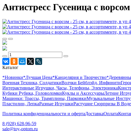
Антистресс Гусеница с ворсом -
Каталог
*Новинки
*Лучшая Цена
*Канцелярия и Творчество
*Деревянн
Военная Техника, Солдатики
Волчки Бейблэйд, Инфинити
Геро
Интерактивные Игрушки, Часы, Телефоны, Электроника
Конст
Кубики Рубика, Головоломки
Куклы и Аксессуары
Летние Игр
Машинки: Трассы, Трамплины, Парковки
Музыкальные Инстр
Пластилин, Лепка
Разные Игрушки
Растущие Сюрпризы В Воде
Политика конфиденциальности и оферта
Доставка
Оплата
Конта
8 (928) 628-96-59
sale@toy-optom.ru